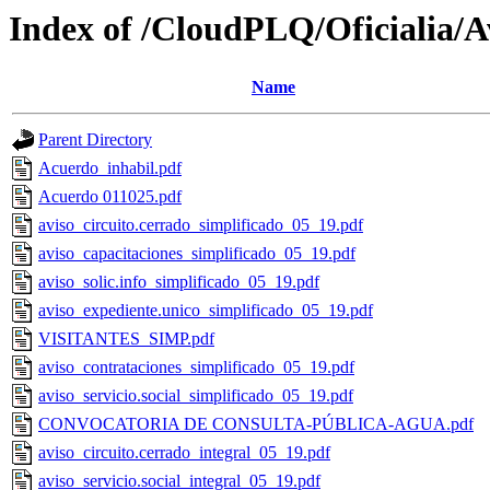
Index of /CloudPLQ/Oficialia/A
Name
Parent Directory
Acuerdo_inhabil.pdf
Acuerdo 011025.pdf
aviso_circuito.cerrado_simplificado_05_19.pdf
aviso_capacitaciones_simplificado_05_19.pdf
aviso_solic.info_simplificado_05_19.pdf
aviso_expediente.unico_simplificado_05_19.pdf
VISITANTES_SIMP.pdf
aviso_contrataciones_simplificado_05_19.pdf
aviso_servicio.social_simplificado_05_19.pdf
CONVOCATORIA DE CONSULTA-PÚBLICA-AGUA.pdf
aviso_circuito.cerrado_integral_05_19.pdf
aviso_servicio.social_integral_05_19.pdf